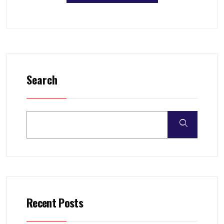
Search
Recent Posts