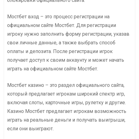
блокировки официального сайта.
Мостбет вход – это процесс регистрации на
официальном сайте Мостбет. Для регистрации
игроку нужно заполнить форму регистрации, указав
свои личные данные, а также выбрать способ
оплаты и депозита. После регистрации игрок
получает доступ к своим аккаунту и может начать
играть на официальном сайте Мостбет.
Мостбет казино – это раздел официального сайта,
который предлагает игрокам широкий спектр игр,
включая слоты, карточные игры, рулетку и другие.
Казино Мостбет предлагает игрокам возможность
играть на реальные деньги и получать выигрыши,
если они выиграют.