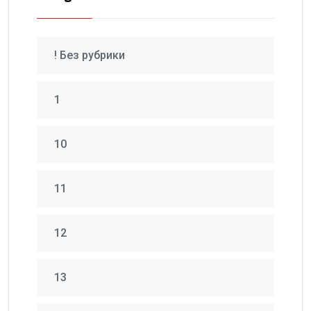
! Без рубрики
1
10
11
12
13