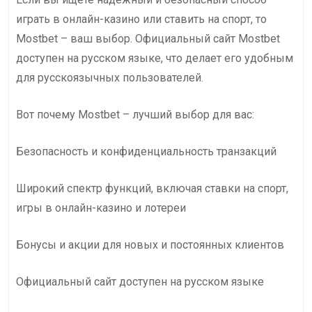
играть в онлайн-казино или ставить на спорт, то
Mostbet – ваш выбор. Официальный сайт Mostbet
доступен на русском языке, что делает его удобным
для русскоязычных пользователей.
Вот почему Mostbet – лучший выбор для вас:
Безопасность и конфиденциальность транзакций
Широкий спектр функций, включая ставки на спорт,
игры в онлайн-казино и лотереи
Бонусы и акции для новых и постоянных клиентов
Официальный сайт доступен на русском языке