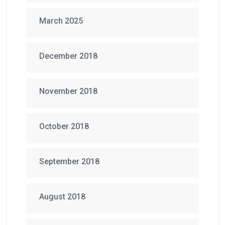
March 2025
December 2018
November 2018
October 2018
September 2018
August 2018