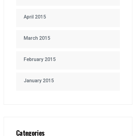
April 2015
March 2015
February 2015
January 2015
Categories