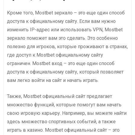
Кроме того, Mostbet зеркало – это еще один способ
доступа к официальному сайту. Если вам нужно
изменить IP-адрес или использовать VPN, Mostbet
зеркало поможет вам это сделать. Это особенно
полезно для игроков, которые проживают в странах,
где доступ к Mostbet официальному сайту
ограничен. Mostbet вход – это еще один способ
доступа к официальному сайту, который позволяет
вам легко войти на сайт и начать играть.
Также, Mostbet официальный сайт предлагает
множество функций, которые помогут вам начать
свою игровую карьеру. Например, вы можете найти
здесь множество спортивных событий, а также
играть в казино. Mostbet официальный сайт – это