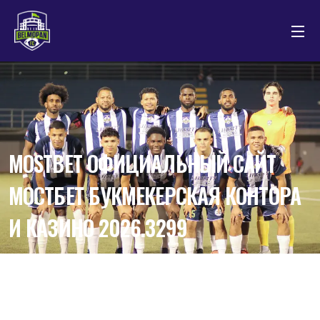
MOSTBET ОФИЦИАЛЬНЫЙ САЙТ
МОСТБЕТ БУКМЕКЕРСКАЯ КОНТОРА
И КАЗИНО 2026.3299
by theprofessional.pk1@gmail.com