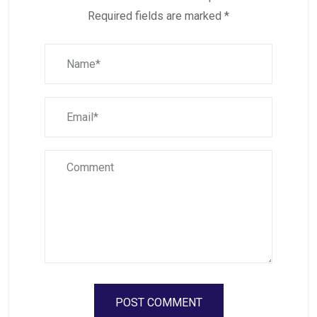
Required fields are marked
*