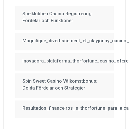
Spelklubben Casino Registrering:
Fördelar och Funktioner
Magnifique_divertissement_et_playjonny_casino
Inovadora_plataforma_thorfortune_casino_ofere
Spin Sweet Casino Välkomstbonus:
Dolda Fördelar och Strategier
Resultados_financeiros_e_thorfortune_para_alc