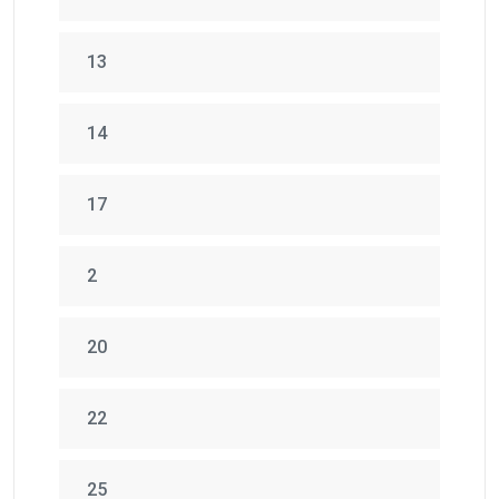
13
14
17
2
20
22
25