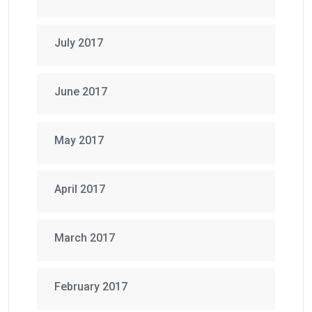
July 2017
June 2017
May 2017
April 2017
March 2017
February 2017