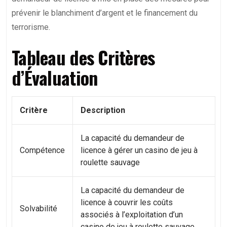
prévenir le blanchiment d’argent et le financement du
terrorisme.
Tableau des Critères
d’Évaluation
Critère
Description
La capacité du demandeur de
Compétence
licence à gérer un casino de jeu à
roulette sauvage
La capacité du demandeur de
licence à couvrir les coûts
Solvabilité
associés à l’exploitation d’un
casino de jeu à roulette sauvage