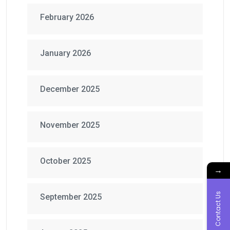
February 2026
January 2026
December 2025
November 2025
October 2025
→
Contact Us
September 2025