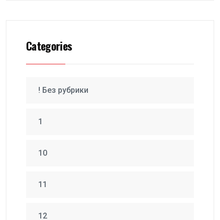
Categories
! Без рубрики
1
10
11
12