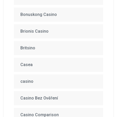
Bonuskong Casino
Brionis Casino
Britsino
Casea
casino
Casino Bez Ověření
Casino Comparison