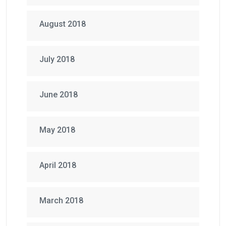
August 2018
July 2018
June 2018
May 2018
April 2018
March 2018