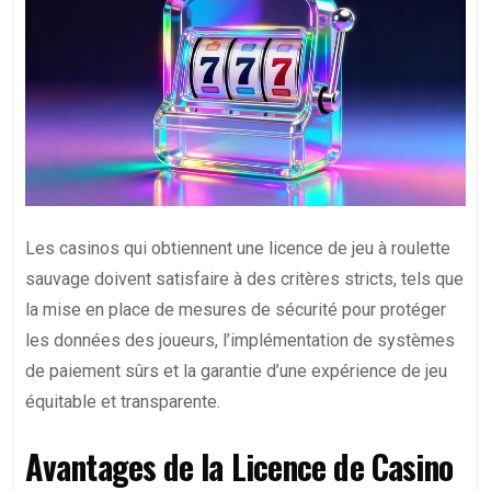
Les casinos qui obtiennent une licence de jeu à roulette
sauvage doivent satisfaire à des critères stricts, tels que
la mise en place de mesures de sécurité pour protéger
les données des joueurs, l’implémentation de systèmes
de paiement sûrs et la garantie d’une expérience de jeu
équitable et transparente.
Avantages de la Licence de Casino