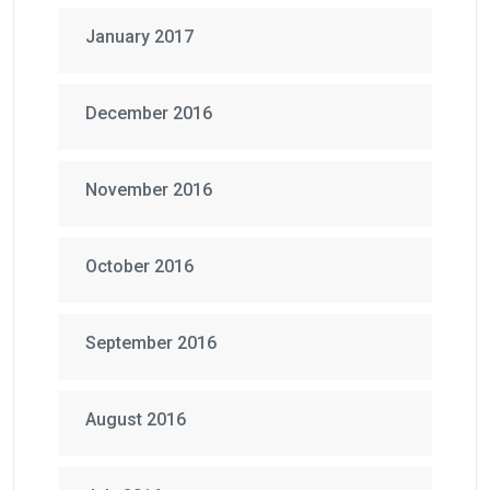
January 2017
December 2016
November 2016
October 2016
September 2016
August 2016