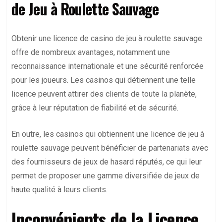
de Jeu à Roulette Sauvage
Obtenir une licence de casino de jeu à roulette sauvage
offre de nombreux avantages, notamment une
reconnaissance internationale et une sécurité renforcée
pour les joueurs. Les casinos qui détiennent une telle
licence peuvent attirer des clients de toute la planète,
grâce à leur réputation de fiabilité et de sécurité.
En outre, les casinos qui obtiennent une licence de jeu à
roulette sauvage peuvent bénéficier de partenariats avec
des fournisseurs de jeux de hasard réputés, ce qui leur
permet de proposer une gamme diversifiée de jeux de
haute qualité à leurs clients.
Inconvénients de la Licence