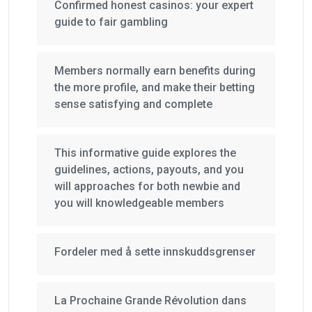
Confirmed honest casinos: your expert
guide to fair gambling
Members normally earn benefits during
the more profile, and make their betting
sense satisfying and complete
This informative guide explores the
guidelines, actions, payouts, and you
will approaches for both newbie and
you will knowledgeable members
Fordeler med å sette innskuddsgrenser
La Prochaine Grande Révolution dans