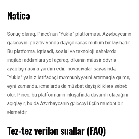
Nəticə
Sonuç olaraq, Pinco’nun “Yukle” platforması, Azərbaycanın
gələcəyini pozitiv yöndə dəyişdirəcək mühüm bir layihədir.
Bu platforma, iqtisadi, sosial və texnoloji sahələrdə
inqilabi addımlara yol açaraq, ölkənin müasir dövrlə
ayaqlaşmasına yardım edir. İnovasiyalar sayəsində,
“Yukle” yalnız istifadəçi məmnuniyyətini artırmaqla qalmır,
eyni zamanda, icmalarda da müsbət dəyişikliklərə səbəb
olur. Pinco, bu platformanın inkişafında davamlı olacağını
açıqlayır, bu da Azərbaycanın gələcəyi üçün müsbət bir
əlamətdir.
Tez-tez verilən suallar (FAQ)