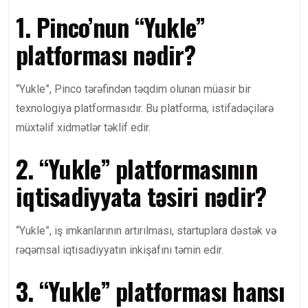
1. Pinco’nun “Yukle”
platforması nədir?
“Yukle”, Pinco tərəfindən təqdim olunan müasir bir
texnologiya platformasıdır. Bu platforma, istifadəçilərə
müxtəlif xidmətlər təklif edir.
2. “Yukle” platformasının
iqtisadiyyata təsiri nədir?
“Yukle”, iş imkanlarının artırılması, startuplara dəstək və
rəqəmsal iqtisadiyyatın inkişafını təmin edir.
3. “Yukle” platforması hansı