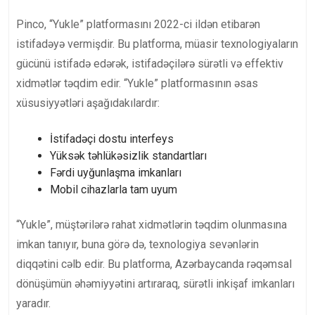
Pinco, “Yukle” platformasını 2022-ci ildən etibarən
istifadəyə vermişdir. Bu platforma, müasir texnologiyaların
gücünü istifadə edərək, istifadəçilərə sürətli və effektiv
xidmətlər təqdim edir. “Yukle” platformasının əsas
xüsusiyyətləri aşağıdakılardır:
İstifadəçi dostu interfeys
Yüksək təhlükəsizlik standartları
Fərdi uyğunlaşma imkanları
Mobil cihazlarla tam uyum
“Yukle”, müştərilərə rahat xidmətlərin təqdim olunmasına
imkan tanıyır, buna görə də, texnologiya sevənlərin
diqqətini cəlb edir. Bu platforma, Azərbaycanda rəqəmsal
dönüşümün əhəmiyyətini artıraraq, sürətli inkişaf imkanları
yaradır.