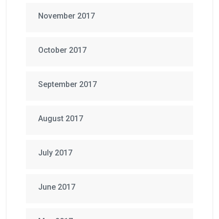
November 2017
October 2017
September 2017
August 2017
July 2017
June 2017