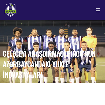
GELECEYI ARAŞDIRMAQ: PINCO’NUN
AZƏRBAYCANDAKI YUKLE
İNOVASIYALARI
by theprofessional.pk1@gmail.com