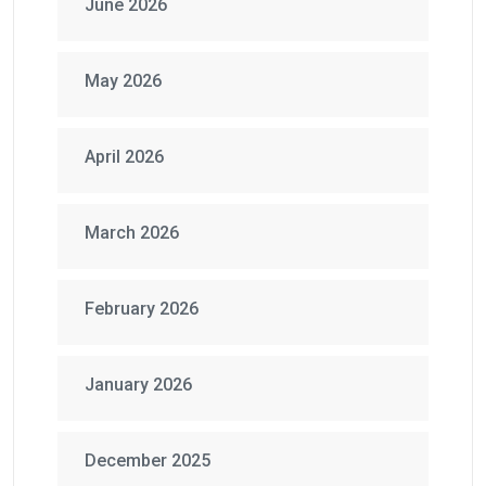
June 2026
May 2026
April 2026
March 2026
February 2026
January 2026
December 2025