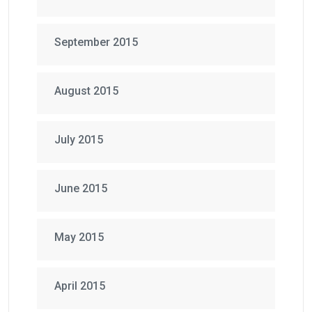
September 2015
August 2015
July 2015
June 2015
May 2015
April 2015