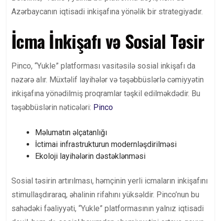
Azərbaycanın iqtisadi inkişafına yönəlik bir strategiyadır.
İcma İnkişafı və Sosial Təsir
Pinco, “Yukle” platforması vasitəsilə sosial inkişafı da
nəzərə alır. Müxtəlif layihələr və təşəbbüslərlə cəmiyyətin
inkişafına yönədilmiş proqramlar təşkil edilməkdədir. Bu
təşəbbüslərin nəticələri:
Pinco
Məlumatın əlçatanlığı
İctimai infrastrukturun modernləşdirilməsi
Ekoloji layihələrin dəstəklənməsi
Sosial təsirin artırılması, həmçinin yerli icmaların inkişafını
stimullaşdıraraq, əhalinin rifahını yüksəldir. Pinco’nun bu
sahədəki fəaliyyəti, “Yukle” platformasının yalnız iqtisadi