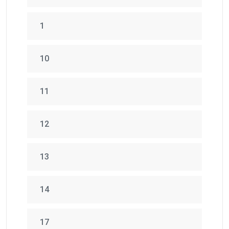
1
10
11
12
13
14
17