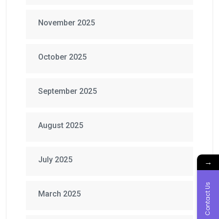
November 2025
October 2025
September 2025
August 2025
July 2025
→
Contact Us
March 2025