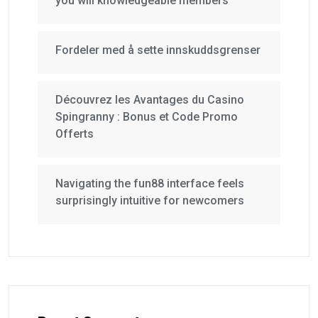
you will knowledgeable members
Fordeler med å sette innskuddsgrenser
Découvrez les Avantages du Casino
Spingranny : Bonus et Code Promo
Offerts
Navigating the fun88 interface feels
surprisingly intuitive for newcomers