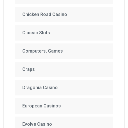
Chicken Road Casino
Classic Slots
Computers, Games
Craps
Dragonia Casino
European Casinos
Evolve Casino