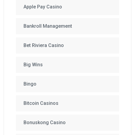
Apple Pay Casino
Bankroll Management
Bet Riviera Casino
Big Wins
Bingo
Bitcoin Casinos
Bonuskong Casino