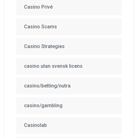
Casino Privé
Casino Scams
Casino Strategies
casino utan svensk licens
casino/betting/nutra
casino/gambling
Casinolab