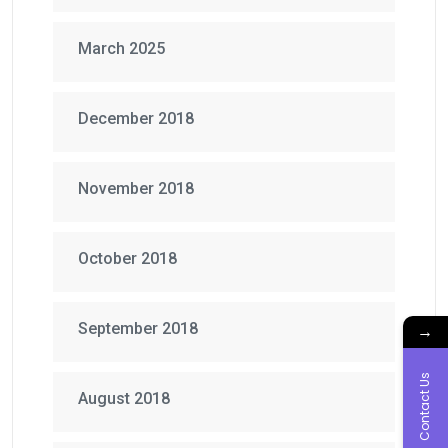
March 2025
December 2018
November 2018
October 2018
September 2018
→
Contact Us
August 2018