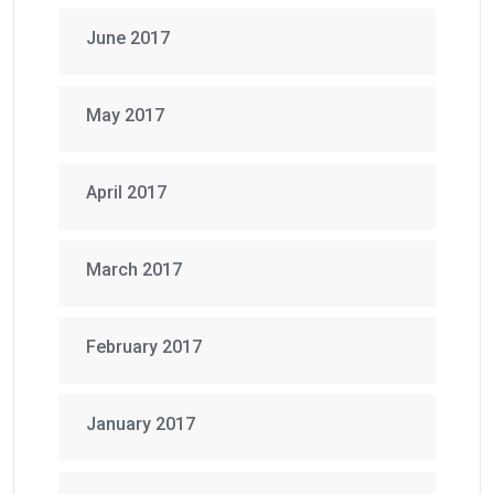
June 2017
May 2017
April 2017
March 2017
February 2017
January 2017