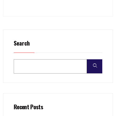
Search
Recent Posts