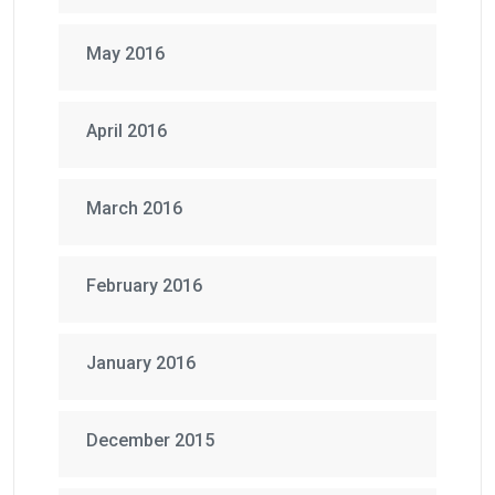
May 2016
April 2016
March 2016
February 2016
January 2016
December 2015