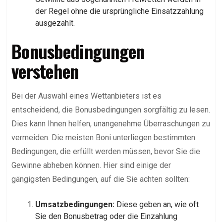
der Regel ohne die ursprüngliche Einsatzzahlung
ausgezahlt.
Bonusbedingungen
verstehen
Bei der Auswahl eines Wettanbieters ist es
entscheidend, die Bonusbedingungen sorgfältig zu lesen.
Dies kann Ihnen helfen, unangenehme Überraschungen zu
vermeiden. Die meisten Boni unterliegen bestimmten
Bedingungen, die erfüllt werden müssen, bevor Sie die
Gewinne abheben können. Hier sind einige der
gängigsten Bedingungen, auf die Sie achten sollten:
Umsatzbedingungen:
Diese geben an, wie oft
Sie den Bonusbetrag oder die Einzahlung