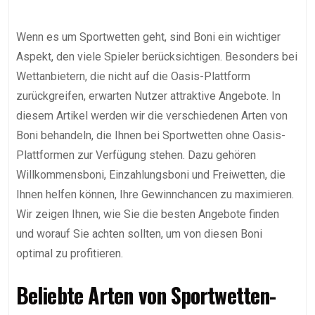
Wenn es um Sportwetten geht, sind Boni ein wichtiger
Aspekt, den viele Spieler berücksichtigen. Besonders bei
Wettanbietern, die nicht auf die Oasis-Plattform
zurückgreifen, erwarten Nutzer attraktive Angebote. In
diesem Artikel werden wir die verschiedenen Arten von
Boni behandeln, die Ihnen bei Sportwetten ohne Oasis-
Plattformen zur Verfügung stehen. Dazu gehören
Willkommensboni, Einzahlungsboni und Freiwetten, die
Ihnen helfen können, Ihre Gewinnchancen zu maximieren.
Wir zeigen Ihnen, wie Sie die besten Angebote finden
und worauf Sie achten sollten, um von diesen Boni
optimal zu profitieren.
Beliebte Arten von Sportwetten-