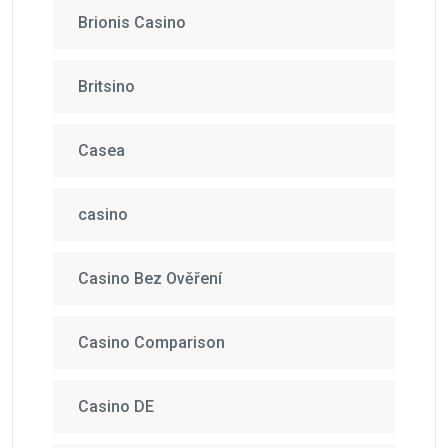
Brionis Casino
Britsino
Casea
casino
Casino Bez Ověření
Casino Comparison
Casino DE