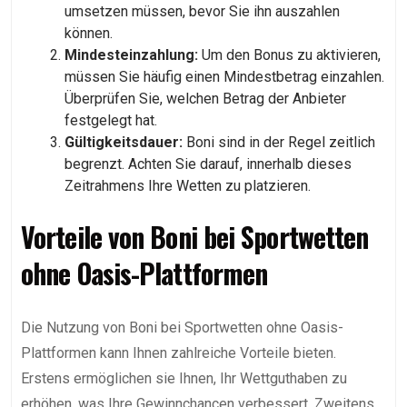
umsetzen müssen, bevor Sie ihn auszahlen
können.
Mindesteinzahlung:
Um den Bonus zu aktivieren,
müssen Sie häufig einen Mindestbetrag einzahlen.
Überprüfen Sie, welchen Betrag der Anbieter
festgelegt hat.
Gültigkeitsdauer:
Boni sind in der Regel zeitlich
begrenzt. Achten Sie darauf, innerhalb dieses
Zeitrahmens Ihre Wetten zu platzieren.
Vorteile von Boni bei Sportwetten
ohne Oasis-Plattformen
Die Nutzung von Boni bei Sportwetten ohne Oasis-
Plattformen kann Ihnen zahlreiche Vorteile bieten.
Erstens ermöglichen sie Ihnen, Ihr Wettguthaben zu
erhöhen, was Ihre Gewinnchancen verbessert. Zweitens