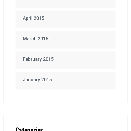
April 2015
March 2015
February 2015
January 2015
Categories