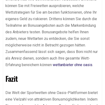
können Sie mit Freiwetten ausprobieren, welche
Wettstrategien für Sie am besten funktionieren, ohne Ihr
eigenes Geld zu riskieren. Drittens können Sie durch die
Teilnahme an Bonusangeboten auch die Markenbindung
des Anbieters testen. Bonusangebote helfen Ihnen
zudem, neue Wettarten zu entdecken, die Sie sonst
möglicherweise nicht in Betracht gezogen hätten.
Zusammenfassend lässt sich sagen, dass Boni nicht nur
als Anreiz dienen, sondern auch Ihre gesamte Wett-
Erfahrung bereichern können
wettanbieter ohne oasis
.
Fazit
Die Welt der Sportwetten ohne Oasis-Plattformen bietet
eine Vielzahl von attraktiven Bonusmöglichkeiten. Indem