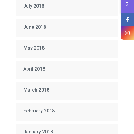
July 2018
June 2018
May 2018
April 2018
March 2018
February 2018
January 2018