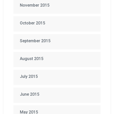
November 2015
October 2015
September 2015
August 2015
July 2015
June 2015
May 2015