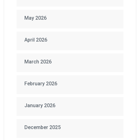
May 2026
April 2026
March 2026
February 2026
January 2026
December 2025