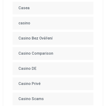
Casea
casino
Casino Bez Ověření
Casino Comparison
Casino DE
Casino Privé
Casino Scams