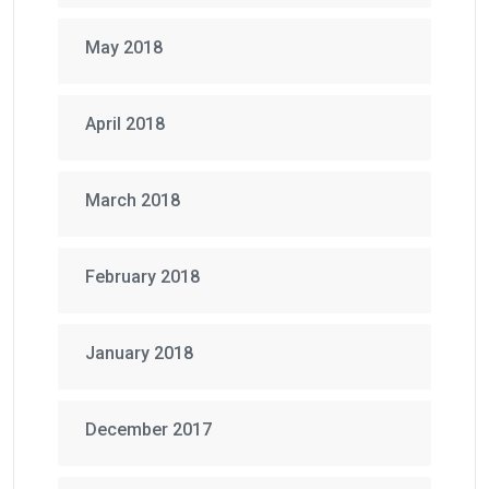
May 2018
April 2018
March 2018
February 2018
January 2018
December 2017