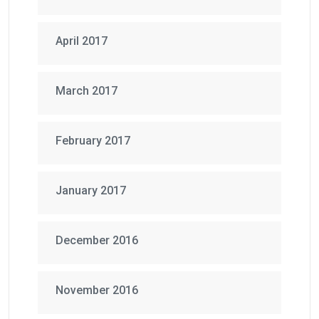
April 2017
March 2017
February 2017
January 2017
December 2016
November 2016