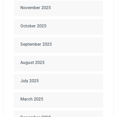
November 2025
October 2025
September 2025
August 2025
July 2025
March 2025