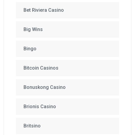
Bet Riviera Casino
Big Wins
Bingo
Bitcoin Casinos
Bonuskong Casino
Brionis Casino
Britsino