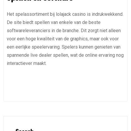
Het spelassortiment bij lolajack casino is indrukwekkend.
De site biedt spellen van enkele van de beste
softwareleveranciers in de branche. Dit zorgt niet alleen
voor een hoge kwaliteit van de graphics, maar ook voor
een eerlijke speelervaring. Spelers kunnen genieten van
spannende live dealer spellen, wat de online ervaring nog
interactiever maakt.