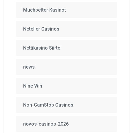
Muchbetter Kasinot
Neteller Casinos
Nettikasino Siirto
news
Nine Win
Non-GamStop Casinos
novos-casinos-2026