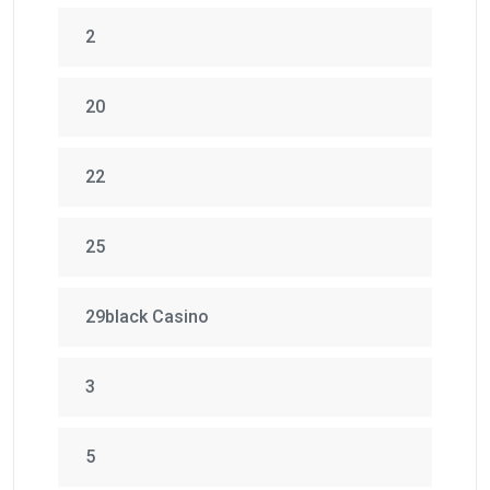
2
20
22
25
29black Casino
3
5