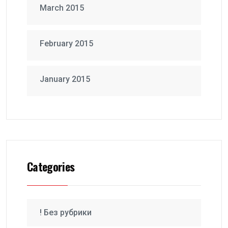
March 2015
February 2015
January 2015
Categories
! Без рубрики