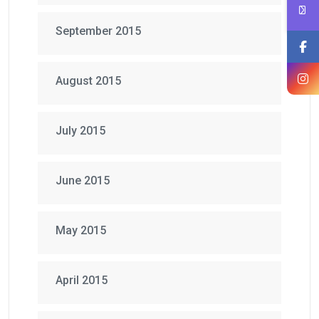
September 2015
August 2015
July 2015
June 2015
May 2015
April 2015