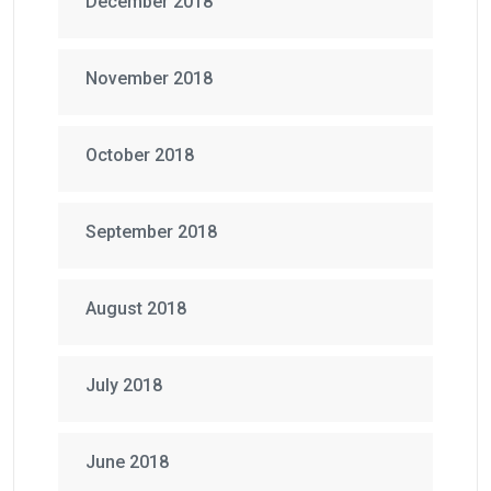
December 2018
November 2018
October 2018
September 2018
August 2018
July 2018
June 2018