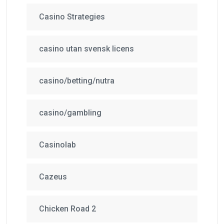
Casino Strategies
casino utan svensk licens
casino/betting/nutra
casino/gambling
Casinolab
Cazeus
Chicken Road 2