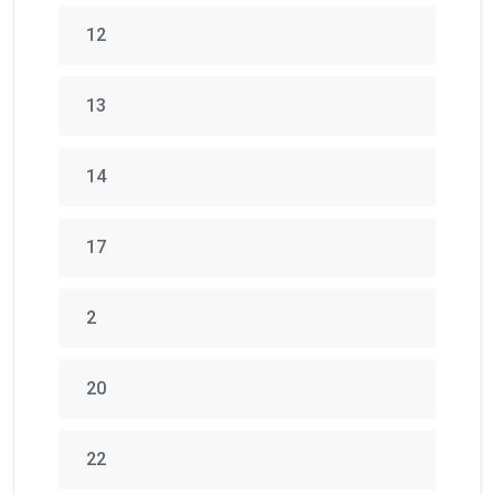
12
13
14
17
2
20
22