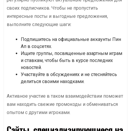
своих подписчиков. Чтобы не пропустить
интересные посты и выгодные предложения,
выполните следующие шаги:
Подпишитесь на официальные аккаунты Пин
Ап в соцсетях.
Ищите группы, посвященные азартным играм
и ставкам, чтобы быть в курсе последних
новостей.
Участвуйте в обсуждениях и не стесняйтесь
делиться своими находками.
Активное участие в таком взаимодействии поможет
вам находить свежие промокоды и обмениваться
опытом с другими игроками.
Сайты, специализирующиеся на