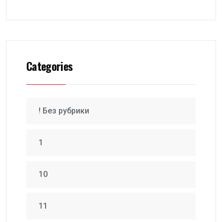
Categories
! Без рубрики
1
10
11