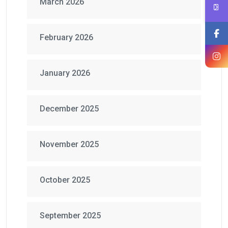
March 2026
February 2026
January 2026
December 2025
November 2025
October 2025
September 2025