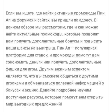
Если вы ищете, где найти активные промокоды Пин
Ап на форумах и сайтах, вы пришли по адресу. В
данном обзоре мы рассмотрим, где и как можно
найти актуальные промокоды, которые позволят
вам получить дополнительные бонусы и повысить
ваши шансы на выигрыш. Пин Ап — популярная
платформа для ставок, и промокоды помогут вам
сэкономить деньги или получить дополнительные
фишки для игры. Другим важным аспектом
является то, что вы сможете общаться с другими
игроками и обмениваться полезной информацией о
бонусах и акциях. Давайте подробнее изучим
доступные ресурсы, которые помогут вам открыть
мир выгодных предложений!