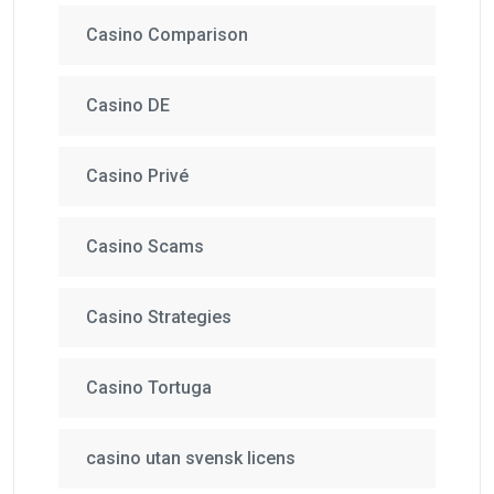
Casino Comparison
Casino DE
Casino Privé
Casino Scams
Casino Strategies
Casino Tortuga
casino utan svensk licens