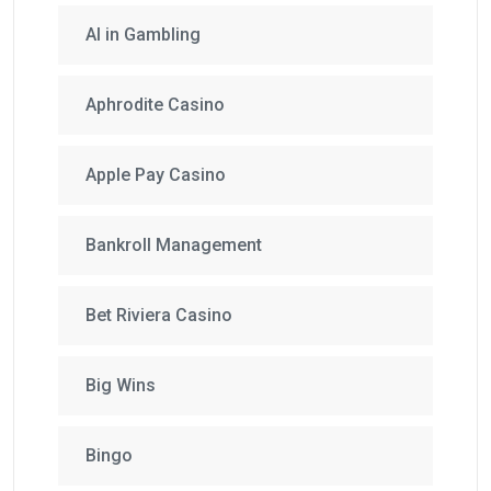
AI in Gambling
Aphrodite Casino
Apple Pay Casino
Bankroll Management
Bet Riviera Casino
Big Wins
Bingo