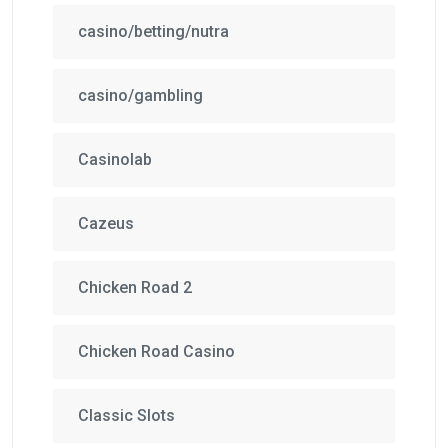
casino/betting/nutra
casino/gambling
Casinolab
Cazeus
Chicken Road 2
Chicken Road Casino
Classic Slots