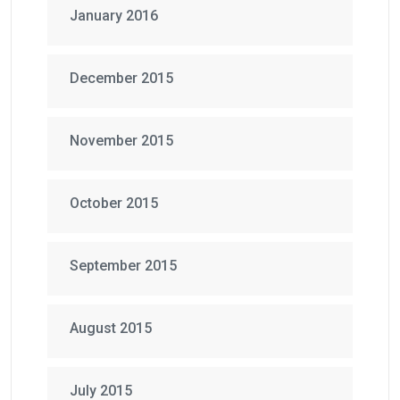
January 2016
December 2015
November 2015
October 2015
September 2015
August 2015
July 2015