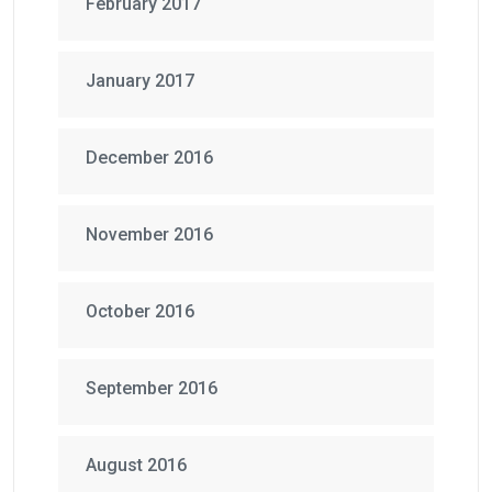
February 2017
January 2017
December 2016
November 2016
October 2016
September 2016
August 2016