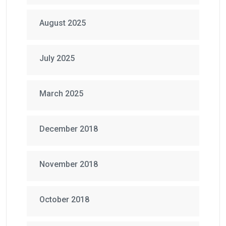
August 2025
July 2025
March 2025
December 2018
November 2018
October 2018