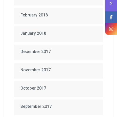
February 2018
January 2018
December 2017
November 2017
October 2017
September 2017