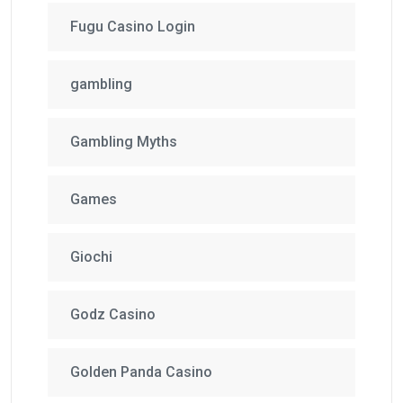
Fugu Casino Login
gambling
Gambling Myths
Games
Giochi
Godz Casino
Golden Panda Casino