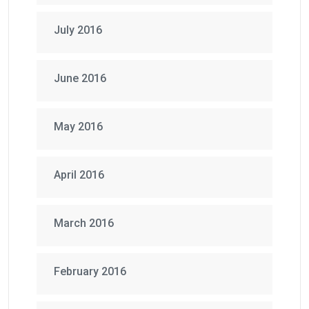
July 2016
June 2016
May 2016
April 2016
March 2016
February 2016