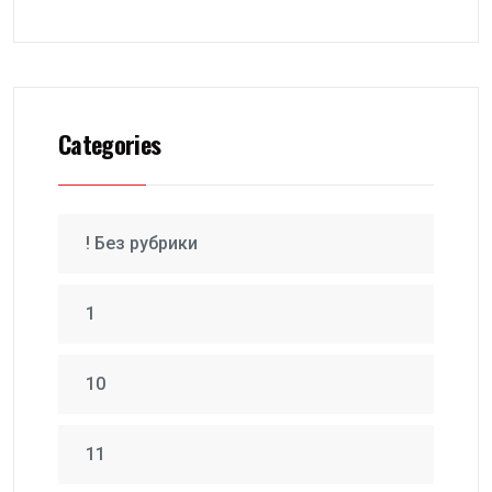
Categories
! Без рубрики
1
10
11