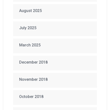
August 2025
July 2025
March 2025
December 2018
November 2018
October 2018