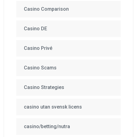
Casino Comparison
Casino DE
Casino Privé
Casino Scams
Casino Strategies
casino utan svensk licens
casino/betting/nutra