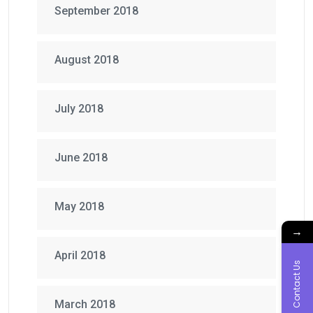
September 2018
August 2018
July 2018
June 2018
May 2018
→
April 2018
Contact Us
March 2018