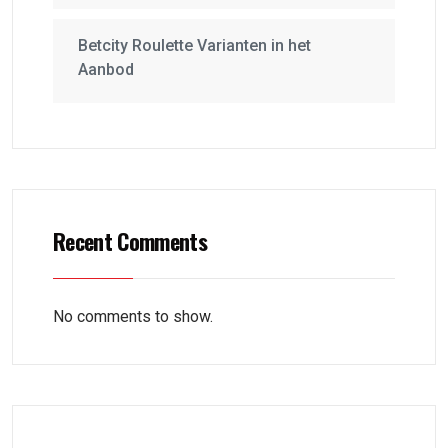
Betcity Roulette Varianten in het
Aanbod
Recent Comments
No comments to show.