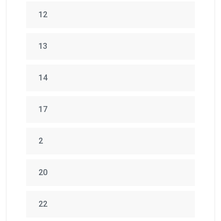
12
13
14
17
2
20
22