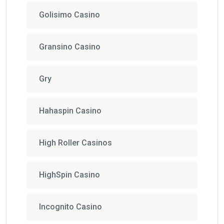
Golisimo Casino
Gransino Casino
Gry
Hahaspin Casino
High Roller Casinos
HighSpin Casino
Incognito Casino