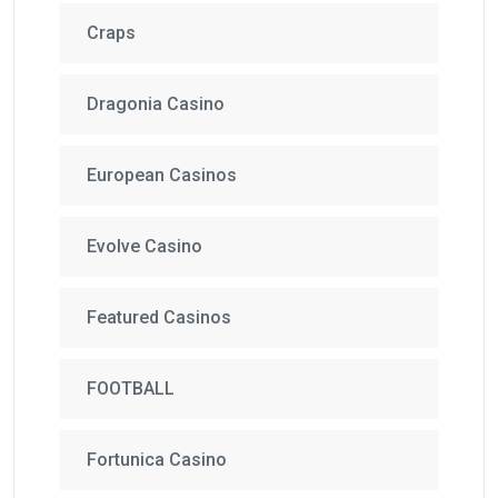
Craps
Dragonia Casino
European Casinos
Evolve Casino
Featured Casinos
FOOTBALL
Fortunica Casino