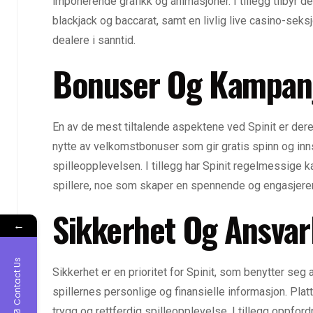
imponerende grafikk og animasjoner. I tillegg tilbyr d
blackjack og baccarat, samt en livlig live casino-seks
dealere i sanntid.
Bonuser Og Kampan
En av de mest tiltalende aspektene ved Spinit er der
nytte av velkomstbonuser som gir gratis spinn og inn
spilleopplevelsen. I tillegg har Spinit regelmessige
spillere, noe som skaper en spennende og engasjere
Sikkerhet Og Ansvarl
←
Contact Us
Sikkerhet er en prioritet for Spinit, som benytter seg 
spillernes personlige og finansielle informasjon. Plat
trygg og rettferdig spilleopplevelse. I tillegg oppfordre