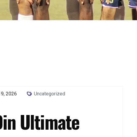
19, 2026
Uncategorized
Din Ultimate