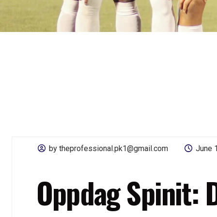
by theprofessional.pk1@gmail.com
June 
Oppdag Spinit: 