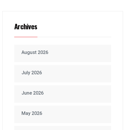
Archives
August 2026
July 2026
June 2026
May 2026