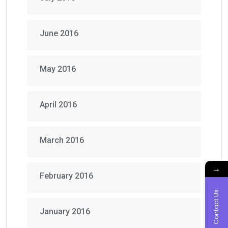
June 2016
May 2016
April 2016
March 2016
→
February 2016
Contact Us
January 2016