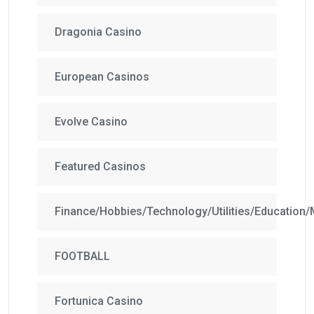
Dragonia Casino
European Casinos
Evolve Casino
Featured Casinos
Finance/Hobbies/Technology/Utilities/Education/
FOOTBALL
Fortunica Casino