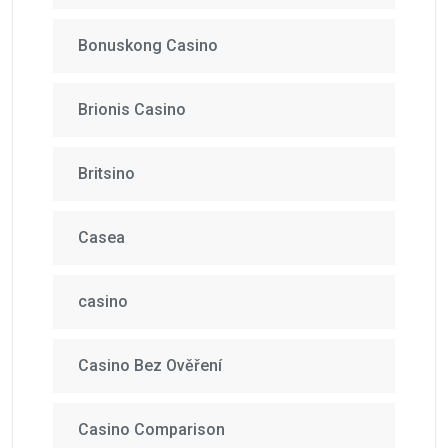
Bonuskong Casino
Brionis Casino
Britsino
Casea
casino
Casino Bez Ověření
Casino Comparison