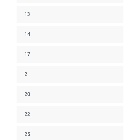
13
14
17
2
20
22
25