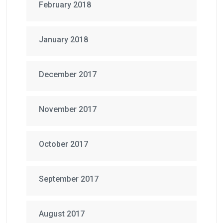
February 2018
January 2018
December 2017
November 2017
October 2017
September 2017
August 2017