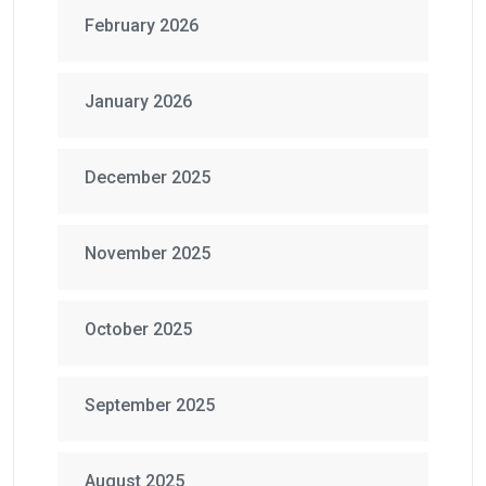
February 2026
January 2026
December 2025
November 2025
October 2025
September 2025
August 2025