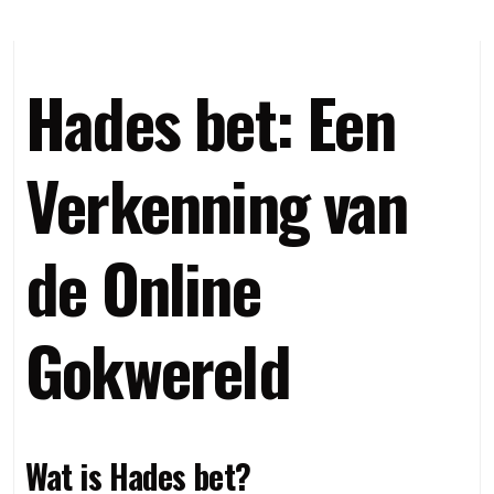
June 16, 2026
Uncategorized
Hades bet: Een
Verkenning van
de Online
Gokwereld
Wat is Hades bet?