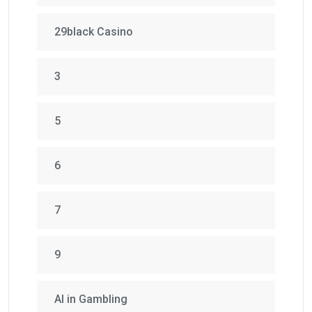
29black Casino
3
5
6
7
9
AI in Gambling