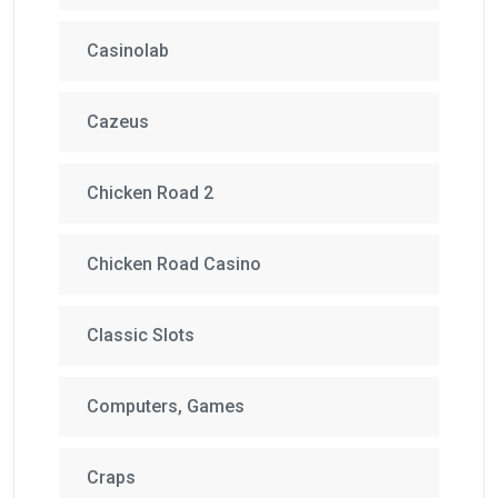
Casinolab
Cazeus
Chicken Road 2
Chicken Road Casino
Classic Slots
Computers, Games
Craps