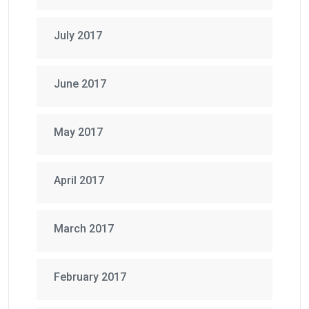
July 2017
June 2017
May 2017
April 2017
March 2017
February 2017