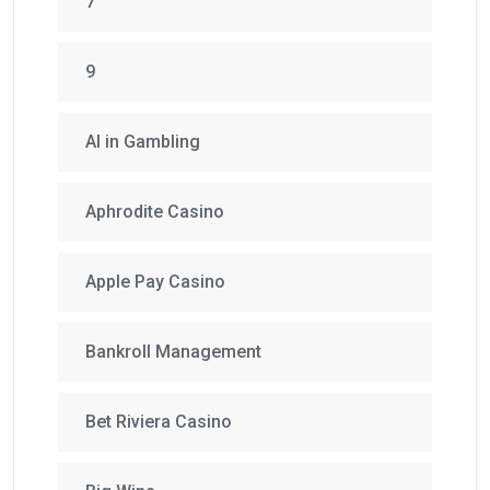
7
9
AI in Gambling
Aphrodite Casino
Apple Pay Casino
Bankroll Management
Bet Riviera Casino