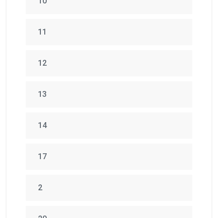
10
11
12
13
14
17
2