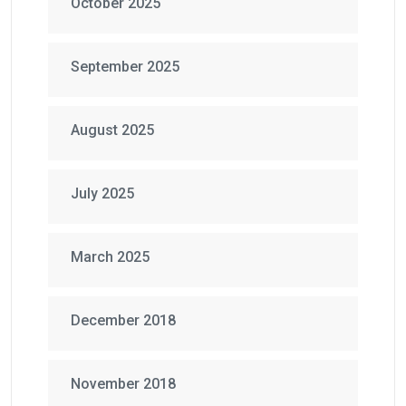
October 2025
September 2025
August 2025
July 2025
March 2025
December 2018
November 2018