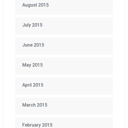
August 2015
July 2015
June 2015
May 2015
April 2015
March 2015
February 2015