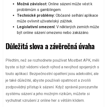
Možná závislost:
Online sázení může vést k
problémům s gamblingem.
Technické problémy:
Občasné selhání aplikace
může ovlivnit uživatelský zážitek.
Legislativní omezení:
V některých zemích může
být online sázení omezeno nebo zakázáno.
Důležitá slova a závěrečná úvaha
Předtím, než se rozhodnete používat Mostbet APK, měli
byste si být vědomi všech výhod a nevýhod spojených s
touto aplikací. Bezpečnostní opatření jsou adekvátní, ale
je také důležité, abyste používali opatrnost a zvolili
zodpovědný přístup k sázení. Když správně porozumíte
systému sázení a jeho možným rizikům, můžete si
vychutnat vzrušení z online her s větším klidem.