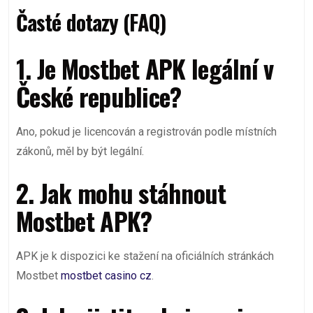
Časté dotazy (FAQ)
1. Je Mostbet APK legální v
České republice?
Ano, pokud je licencován a registrován podle místních
zákonů, měl by být legální.
2. Jak mohu stáhnout
Mostbet APK?
APK je k dispozici ke stažení na oficiálních stránkách
Mostbet
mostbet casino cz
.