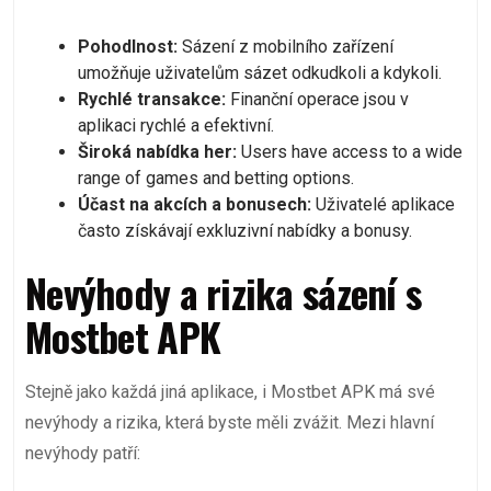
Pohodlnost:
Sázení z mobilního zařízení
umožňuje uživatelům sázet odkudkoli a kdykoli.
Rychlé transakce:
Finanční operace jsou v
aplikaci rychlé a efektivní.
Široká nabídka her:
Users have access to a wide
range of games and betting options.
Účast na akcích a bonusech:
Uživatelé aplikace
často získávají exkluzivní nabídky a bonusy.
Nevýhody a rizika sázení s
Mostbet APK
Stejně jako každá jiná aplikace, i Mostbet APK má své
nevýhody a rizika, která byste měli zvážit. Mezi hlavní
nevýhody patří: