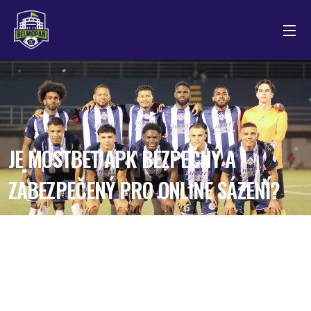
JE MOSTBET APK BEZPEČNÝ A
ZABEZPEČENÝ PRO ONLINE SÁZENÍ?
by theprofessional.pk1@gmail.com