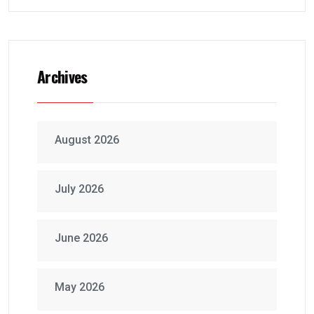
Archives
August 2026
July 2026
June 2026
May 2026