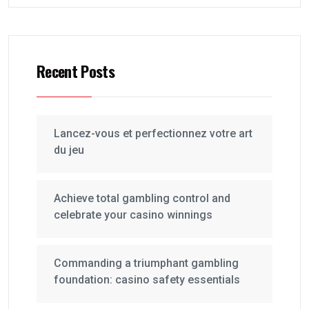
Recent Posts
Lancez-vous et perfectionnez votre art
du jeu
Achieve total gambling control and
celebrate your casino winnings
Commanding a triumphant gambling
foundation: casino safety essentials