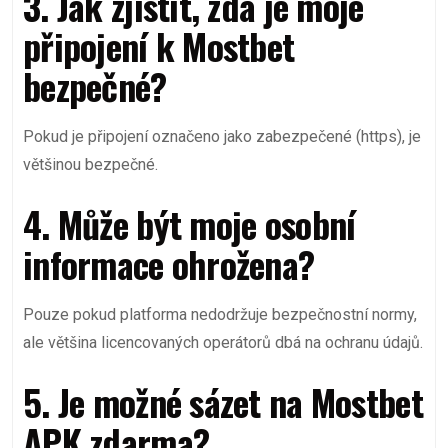
3. Jak zjistit, zda je moje
připojení k Mostbet
bezpečné?
Pokud je připojení označeno jako zabezpečené (https), je
většinou bezpečné.
4. Může být moje osobní
informace ohrožena?
Pouze pokud platforma nedodržuje bezpečnostní normy,
ale většina licencovaných operátorů dbá na ochranu údajů.
5. Je možné sázet na Mostbet
APK zdarma?