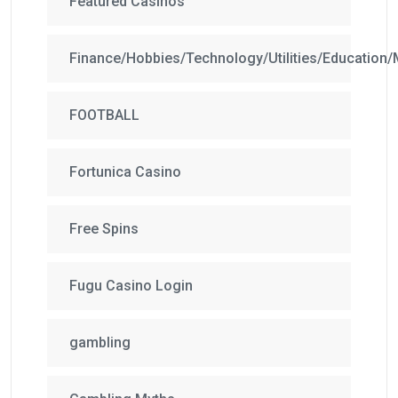
Featured Casinos
Finance/Hobbies/Technology/Utilities/Education/
FOOTBALL
Fortunica Casino
Free Spins
Fugu Casino Login
gambling